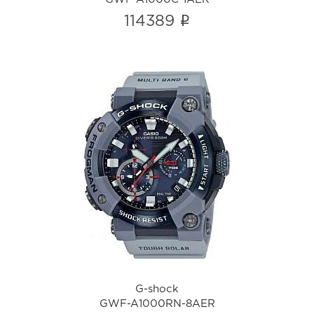
i
114389
G-shock
GWF-A1000RN-8AER
i
G-shock
GWF-A1000RN-8AER