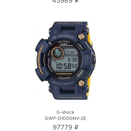
i
43989
G-shock
GWF-D1000NV-2E
i
G-shock
GWF-D1000NV-2E
i
97779