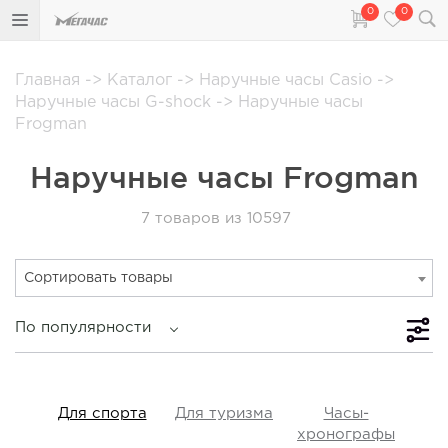
0
0
Главная
->
Каталог
->
Наручные часы Casio
->
Наручные часы G-shock
->
Наручные часы
Frogman
Наручные часы Frogman
7
товаров из 10597
Сортировать товары
По популярности
iss
Для спорта
Для туризма
Часы-
Прот
y,
хронографы