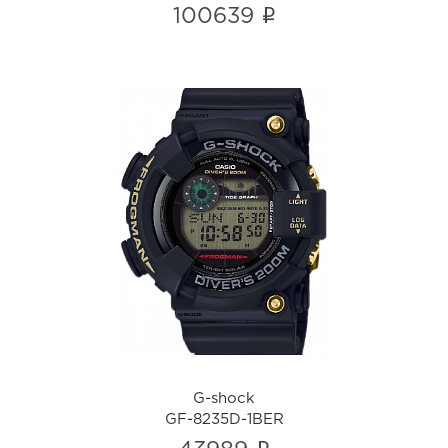
i
100639
G-shock
GF-8235D-1BER
i
G-shock
GF-8235D-1BER