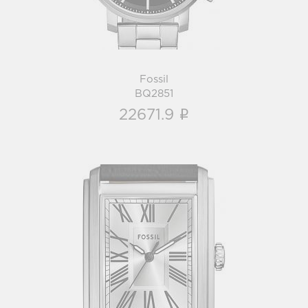
Fossil
BQ2851
i
22671.9
Fossil
FS6078
i