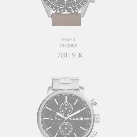
Fossil
CH2885
i
17811.9
Fossil
BQ2851
i