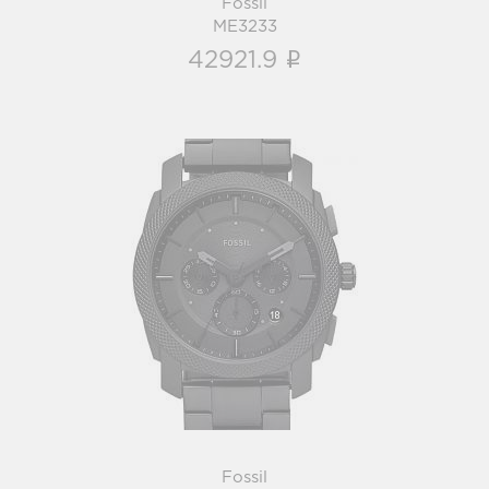
Fossil
ME3233
i
42921.9
Fossil
FS6015
i
Fossil