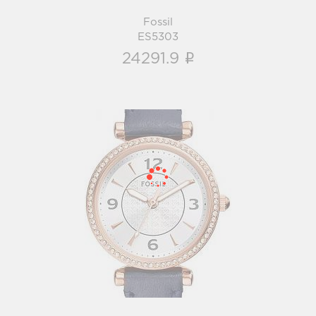
Fossil
ES5303
i
24291.9
Fossil
ES5295
i