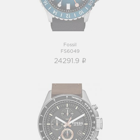
i
Fossil
FS6049
i
24291.9
Fossil
CH2885
i