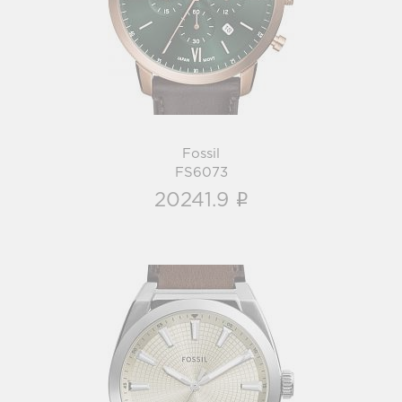
FS6073
i
Fossil
FS6073
i
20241.9
Fossil
FS6071