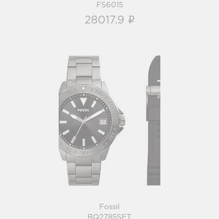
FS6015
i
28017.9
Fossil
BQ2785SET
i
Fossil
BQ2785SET