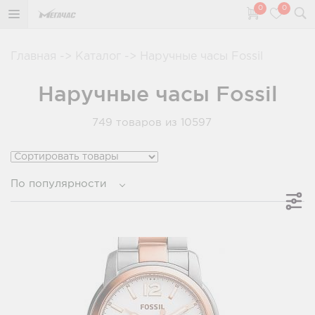
0
0
Главная
->
Каталог
->
Наручные часы Fossil
Наручные часы Fossil
749
товаров из 10597
По популярности