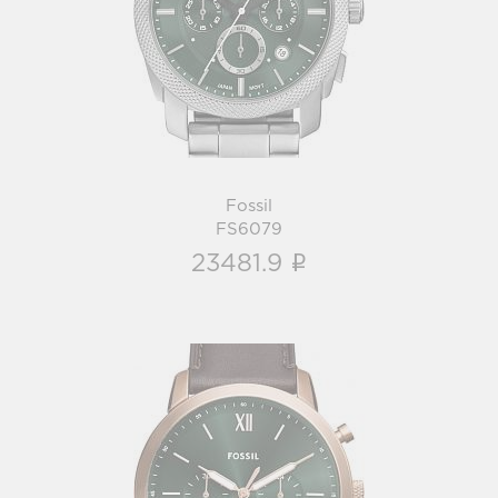
FS6079
i
Fossil
FS6079
i
23481.9
Fossil