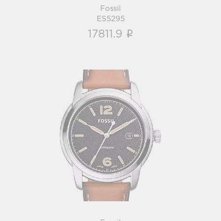
Fossil
ES5295
i
17811.9
Fossil
ME3233
i