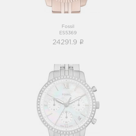
Fossil
ES5369
i
24291.9
Fossil
ES5357
i