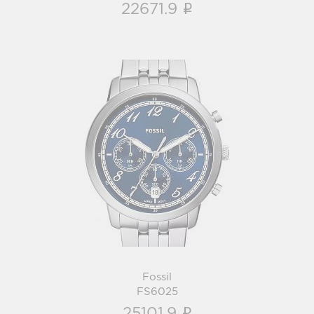
i
22671.9
Fossil
FS6025
i
Fossil
FS6025