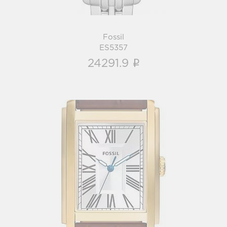
Fossil
ES5357
i
24291.9
Fossil
FS6011
i