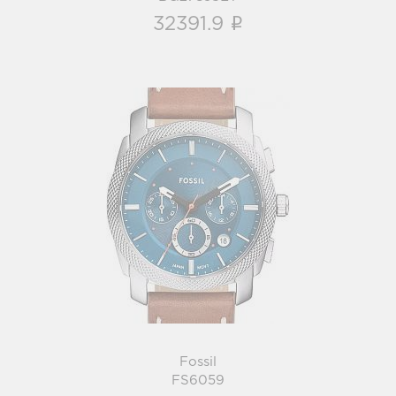
i
32391.9
Fossil
FS6059
i
Fossil
FS6059