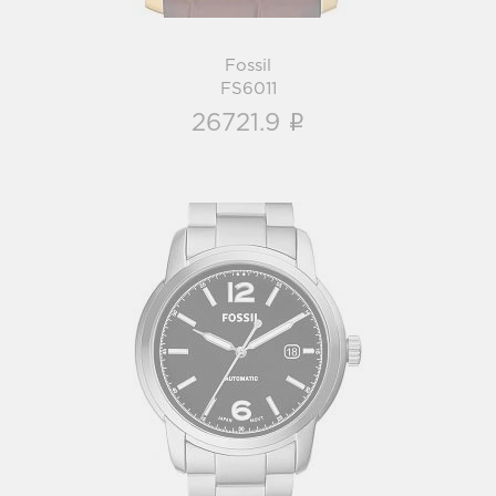
Fossil
FS6011
i
26721.9
Fossil
ME3223
i