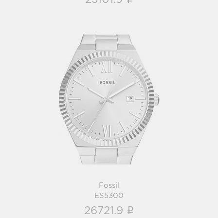
i
25101.9
Fossil
ES5300
i
Fossil
ES5300
i
26721.9