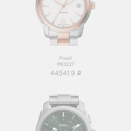
Fossil
ME3227
i
Fossil
ME3227
i
44541.9
Fossil