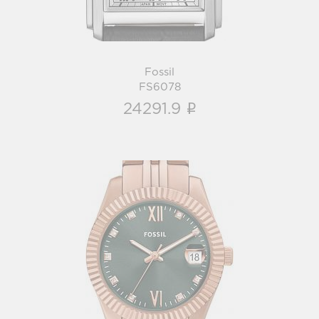
Fossil
FS6078
i
24291.9
Fossil
ES5369
i