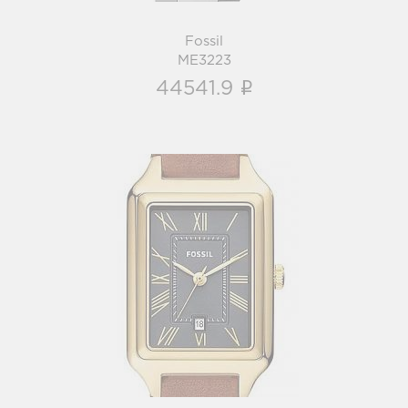
Fossil
ME3223
i
44541.9
Fossil
ES5303
i