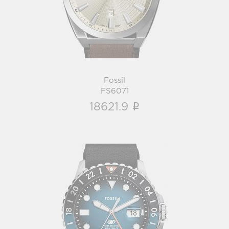
i
Fossil
FS6071
i
18621.9
Fossil
FS6049