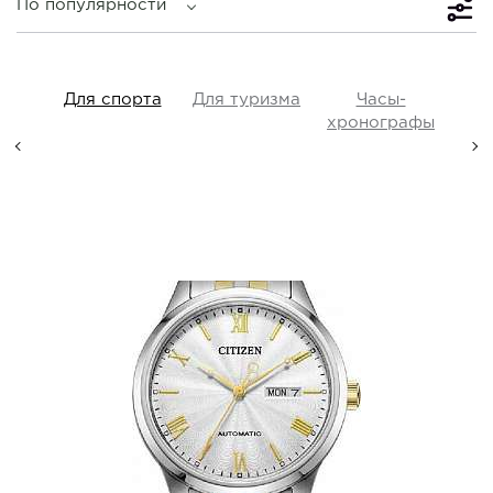
По популярности
iss
Для спорта
Для туризма
Часы-
Прот
y,
хронографы
ые,
а
Citizen
NH7506-81A
i