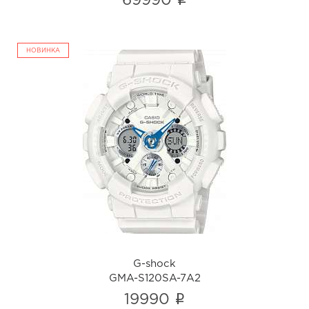
i
69990
НОВИНКА
G-shock
GMA-S120SA-7A2
i
G-shock
GMA-S120SA-7A2
i
19990