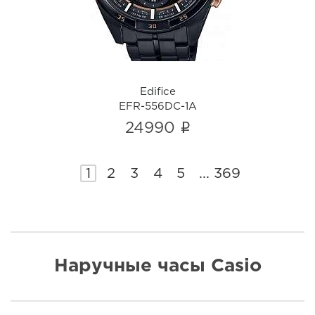
Edifice
EFR-556DC-1A
i
24990
1
2
3
4
5
...
369
Наручные часы Casio