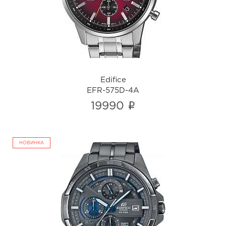
i
Edifice
EFR-575D-4A
i
19990
НОВИНКА
Edifice
EFR-556GY-1A