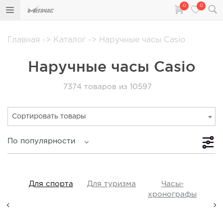
0
0
Главная
->
Каталог
->
Наручные часы Casio
Наручные часы Casio
7374
товаров из 10597
Сортировать товары
По популярности
iss
Для спорта
Для туризма
Часы-
Прот
y,
хронографы
ые,
а