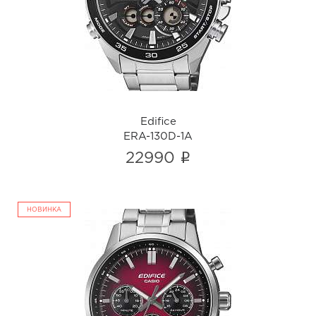
ERA-130D-1A
i
Edifice
ERA-130D-1A
i
22990
НОВИНКА
Edifice
EFR-575D-4A