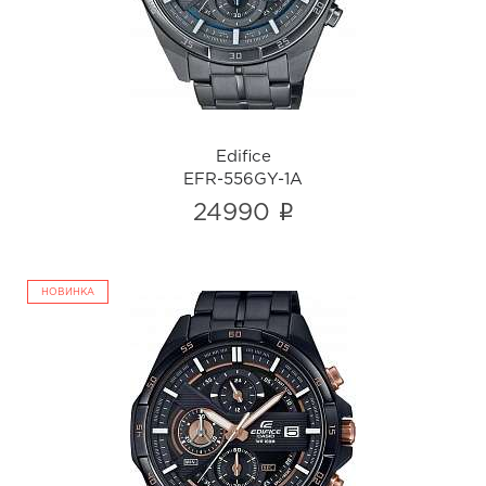
i
Edifice
EFR-556GY-1A
i
24990
НОВИНКА
Edifice
EFR-556DC-1A
i