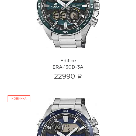
Edifice
ERA-130D-3A
i
Edifice
ERA-130D-3A
i
22990
НОВИНКА
Edifice