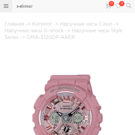
0
0
Главная
->
Каталог
->
Наручные часы Casio
->
Наручные часы G-shock
->
Наручные часы Style
Series
->
GMA-S120DP-4AER