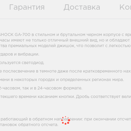
Гарантия
Доставка
Ко
SHOCK GA-700 в стильном и брутальном черном корпусе с яр
часы имеют не только отличный внешний вид, но и обладают
ства премиальных моделей джишок, что позволит с легкостью
даров и вибрации.
ользуется светодиод.
 послесвечение в темноте даже после кратковременного нах
ени в некоторых городах и определенных регионах мира.
-часовом, так и в 24-часовом формате.
 истекшего времени касанием кнопки. Дробь соответствует вел
р, работающий в обратном направлении: при окончании отсчета
тановок обратного отсчета.