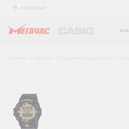
КРАСНОДАР
КОЛ
Главная
->
Каталог
->
Наручные часы Casio
->
Нар