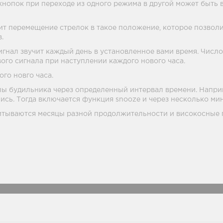
нопок при переходе из одного режима в другой может быть в
т перемещение стрелок в такое положение, которое позволи
.
гнал звучит каждый день в установленное вами время. Число
ого сигнала при наступлении каждого нового часа.
го новго часа.
ы будильника через определенный интервал времени. Наприм
ись. Тогда включается функция snooze и через несколько ми
итываются месяцы разной продолжительности и високосные 