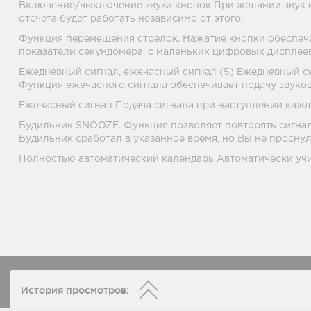
Включение/выключение звука кнопок При желании звук к
отсчета будет работать независимо от этого.
Функция перемещения стрелок. Нажатие кнопки обеспечи
показатели секундомера, с маленьких цифровых дисплеев
Ежедневный сигнал, ежечасный сигнал (5) Ежедневный си
Функция ежечасного сигнала обеспечивает подачу звуков
Ежечасный сигнал Подача сигнала при наступлении каждо
Будильник SNOOZE. Функция позволяет повторять сигнал
Будильник сработал в указанное время, но Вы не проснул
Полностью автоматический календарь Автоматически уч
История просмотров: