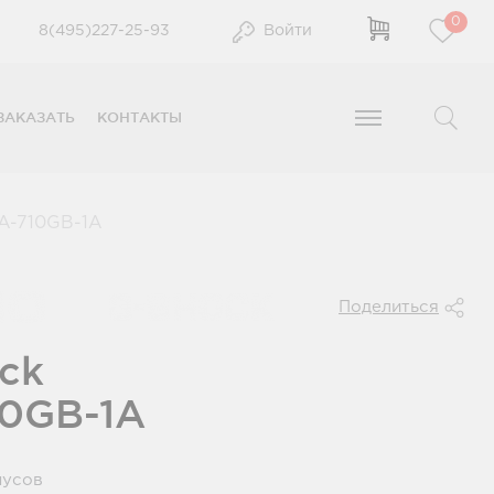
0
8(495)227-25-93
Войти
ЗАКАЗАТЬ
КОНТАКТЫ
-710GB-1A
Поделиться
ck
10GB-1A
нусов