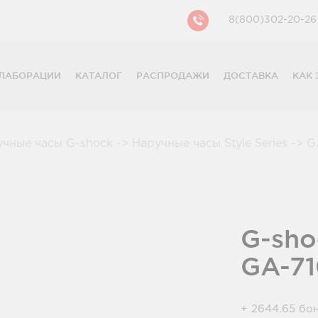
8(800)302-20-26
ЛАБОРАЦИИ
КАТАЛОГ
РАСПРОДАЖИ
ДОСТАВКА
КАК 
CASIO
CITIZEN
GUESS
учные часы G-shock
->
Наручные часы Style Series
->
GA
FOSSIL
DIESEL
DKNY
PHILIPP PLEIN
G-sho
GA-7
+ 2644.65 бо