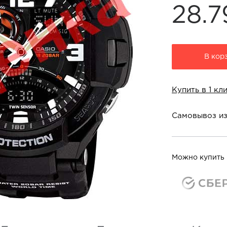
28.7
В кор
Купить в 1 кл
Самовывоз из
Магазины в г. Кра
т/ц "Красная площ
Можно купить 