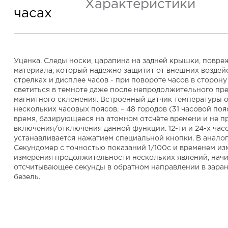
Характеристики
часах
Уценка. Следы носки, царапина на задней крышки, повреж
материала, который надежно защитит от внешних воздей
стрелках и дисплее часов - при повороте часов в сторо
светиться в темноте даже после непродолжительного пре
магнитного склонения. Встроенный датчик температуры о
нескольких часовых поясов. – 48 городов (31 часовой по
время, базирующееся на атомном отсчёте времени и не п
включения/отключения данной функции. 12-ти и 24-х час
устанавливается нажатием специальной кнопки. В аналог
Секундомер с точностью показаний 1/100с и временем изме
измерения продолжительности нескольких явлений, начин
отсчитывающее секунды в обратном направлении в заране
безель.