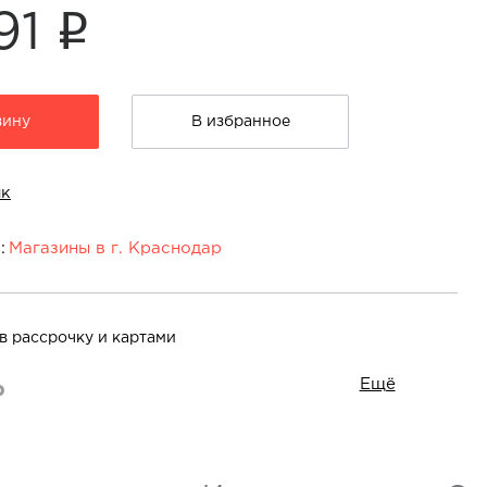
i
91
зину
В избранное
ик
:
Магазины в г. Краснодар
снодар:
адь" ул. Дзержинского, 100
На карте
в рассрочку и картами
Ещё