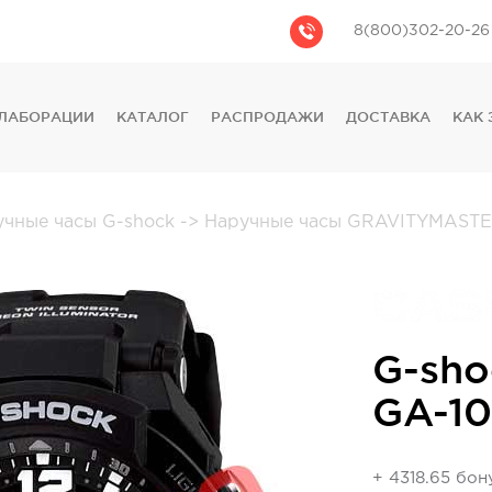
8(800)302-20-26
ЛАБОРАЦИИ
КАТАЛОГ
РАСПРОДАЖИ
ДОСТАВКА
КАК 
CASIO
CITIZEN
GUESS
учные часы G-shock
->
Наручные часы GRAVITYMAST
FOSSIL
DIESEL
DKNY
PHILIPP PLEIN
G-sho
GA-10
+ 4318.65 бон