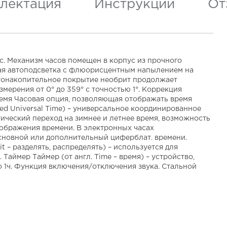
лектация
Инструкции
От
ус. Механизм часов помещен в корпус из прочного
ная автоподсветка с флюорисцентным напылением на
ветонакопительное покрытие необрит продолжает
ерения от 0° до 359° с точностью 1°. Коррекция
время Часовая опция, позволяющая отображать время
ted Universal Time) – универсальное координированное
ический переход на зимнее и летнее время, возможность
тображения времени. В электронных часах
основной или дополнительный циферблат. времени.
t – разделять, распределять) – используется для
аймер Таймер (от англ. Time – время) – устройство,
о 1ч. Функция включения/отключения звука. Стальной