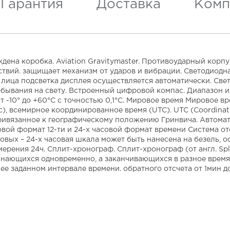
Гарантия
Доставка
Комп
дена коробка. Aviation Gravitymaster. Противоударный корп
ствий. защищает механизм от ударов и вибрации. Светодиод
ну лица подсветка дисплея осуществляется автоматически. С
бывания на свету. Встроенный цифровой компас. Диапазон изм
т -10° до +60°С с точностью 0,1°C. Мировое время Мировое 
яс), всемирное координированное время (UTC). UTC (Coordina
ривязанное к географическому положению Гринвича. Автомат
овой формат 12-ти и 24-х часовой формат времени Система о
овых – 24-х часовая шкала может быть нанесена на безель, 
рения 24ч. Сплит-хронограф. Сплит-хронограф (от англ. Spli
ающихся одновременно, а заканчивающихся в разное время. Т
е заданном интервале времени. обратного отсчета от 1мин д