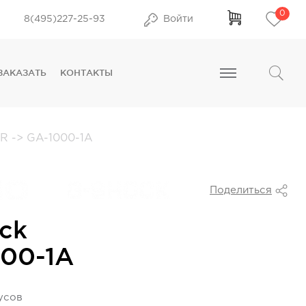
0
8(495)227-25-93
Войти
ЗАКАЗАТЬ
КОНТАКТЫ
ER
->
GA-1000-1A
Поделиться
ck
00-1A
усов