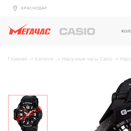
КРАСНОДАР
КОЛ
Главная
->
Каталог
->
Наручные часы Casio
->
Нар