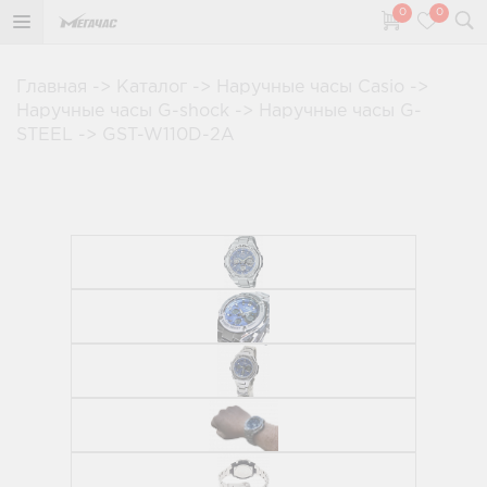
0
0
Главная
->
Каталог
->
Наручные часы Casio
->
Наручные часы G-shock
->
Наручные часы G-
STEEL
->
GST-W110D-2A