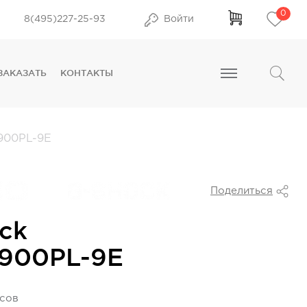
0
8(495)227-25-93
Войти
ЗАКАЗАТЬ
КОНТАКТЫ
00PL-9E
Поделиться
ck
900PL-9E
усов