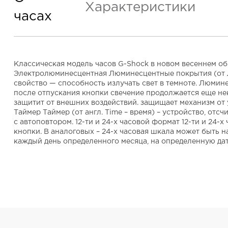
Характеристики
часах
Классическая модель часов G-Shock в новом весеннем обра
Электролюминесцентная Люминесцентные покрытия (от ла
свойство — способность излучать свет в темноте. Люмин
после отпускания кнопки свечение продолжается еще не
защитит от внешних воздействий. защищает механизм от уд
Таймер Таймер (от англ. Time – время) – устройство, от
с автоповтором. 12-ти и 24-х часовой формат 12-ти и 2
кнопки. В аналоговых – 24-х часовая шкала может быть 
каждый день определенного месяца, на определенную дат