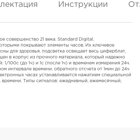
лектация
Инструкции
От
 совершенство 21 века. Standard Digital.
которыми покрывают элементы часов. Их ключевое
сны для здоровья. подсветка освещает весь циферблат,
щен в корпус из прочного материала, который надежно
/100с (до 1ч) и 1с (после 1ч) и временем измерения 24ч.
ом интервале времени. обратного отсчета от 1мин до 24ч
электронных часах устанавливается нажатием специальной
. времени. Типы сигналов: ежедневный, ежемесячный,