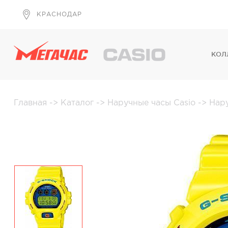
КРАСНОДАР
КОЛ
Главная
->
Каталог
->
Наручные часы Casio
->
Нар