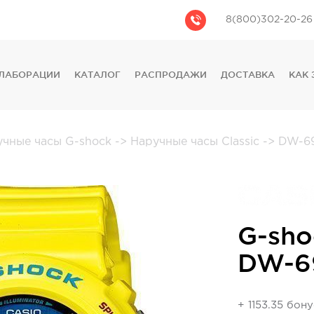
8(800)302-20-26
ЛАБОРАЦИИ
КАТАЛОГ
РАСПРОДАЖИ
ДОСТАВКА
КАК 
CASIO
CITIZEN
GUESS
учные часы G-shock
->
Наручные часы Classic
->
DW-69
FOSSIL
DIESEL
DKNY
PHILIPP PLEIN
G-sho
DW-6
+ 1153.35 бон