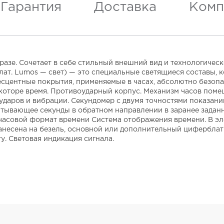
Гарантия
Доставка
Комп
зе. Сочетает в себе стильный внешний вид и технологическое
т. Lumos — свет) — это специальные светящиеся составы, 
есцентные покрытия, применяемые в часах, абсолютно безопа
которе время. Противоударный корпус. Механизм часов поме
аров и вибрации. Секундомер с двумя точностями показаний: 1
считывающее секунды в обратном направлении в заранее заданн
4-х часовой формат времени Система отображения времени. В 
нанесена на безель, основной или дополнительный циферблат
у. Световая индикация сигнала.